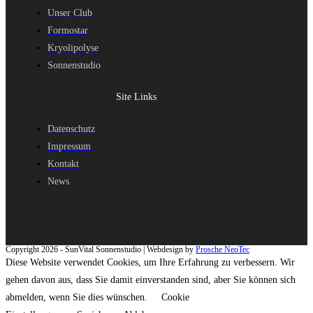
Unser Club
Formostar
Kryolipolyse
Sonnenstudio
Site Links
Datenschutz
Impressum
Kontakt
News
Copyright 2026 - SunVital Sonnenstudio | Webdesign by
Prosche NeoTec
Diese Website verwendet Cookies, um Ihre Erfahrung zu verbessern. Wir
gehen davon aus, dass Sie damit einverstanden sind, aber Sie können sich
abmelden, wenn Sie dies wünschen.
Cookie